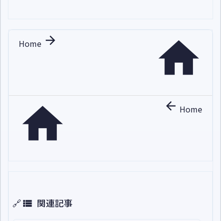


Home


Home
🔗
関連記事
