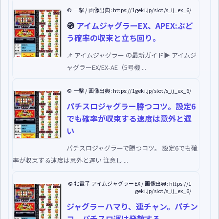
© 一撃 / 画像出典: https://1geki.jp/slot/s_ij_ex_6/
🧭
アイムジャグラーEX、APEX:ぶど
う確率の収束と立ち回り。
📌 アイムジャグラー の最新ガイド▶︎ アイムジ
ャグラーEX/EX-AE（5号機 ...
© 一撃 / 画像出典: https://1geki.jp/slot/s_ij_ex_6/
パチスロジャグラー勝つコツ。設定6
でも確率が収束する速度は意外と遅
い
パチスロジャグラーで勝つコツ。 設定6でも確
率が収束する速度は意外と遅い 注意し ...
© 北電子 アイムジャグラーEX / 画像出典: https://1
geki.jp/slot/s_ij_ex_6/
ジャグラーハマり、連チャン。パチン
コ、パチスロ運は発散する