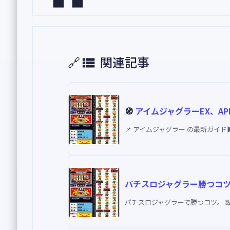
🔗
関連記事

🧭
アイムジャグラーEX、A
📌 アイムジャグラー の最新ガイド▶︎ 
パチスロジャグラー勝つコツ
パチスロジャグラーで勝つコツ。 設