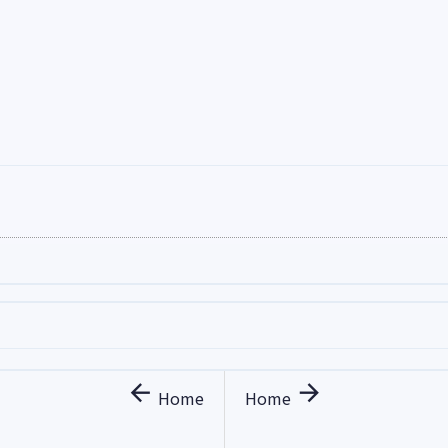


Home
Home