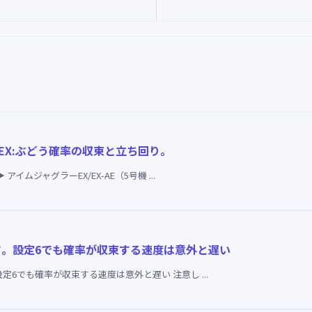
PEX:ぶどう確率の収束と立ち回り。
アイムジャグラーEX/EX-AE（5号機 ...
。設定6でも確率が収束する速度は意外と遅い
定6でも確率が収束する速度は意外と遅い 注意し ...