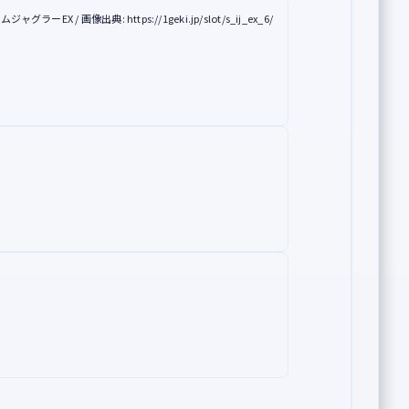
ャグラーEX / 画像出典: https://1geki.jp/slot/s_ij_ex_6/