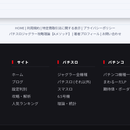
HOME
|
利用規約
|
特定商取引法に関する表示
|
プライバシーポリシー
パチスロジャグラー攻略理論【Aメソッド】
|
著者プロフィール
|
お問い合わせ
サイト
パチスロ
パチンコ
ホーム
ジャグラー全機種
パチンコ機種一
ブログ
パチスロ (それ以外)
まわるーだLP
設定判別
スマスロ
期待値・ボーダ
攻略・解析
6.5号機
人気ランキング
理論・統計