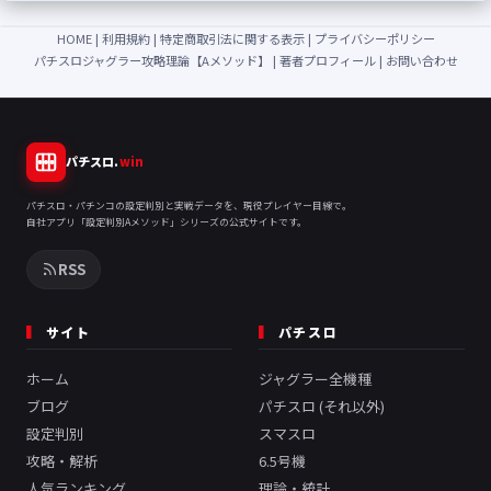
HOME
|
利用規約
|
特定商取引法に関する表示
|
プライバシーポリシー
パチスロジャグラー攻略理論【Aメソッド】
|
著者プロフィール
|
お問い合わせ
パチスロ.
win
パチスロ・パチンコの設定判別と実戦データを、現役プレイヤー目線で。
自社アプリ「設定判別Aメソッド」シリーズの公式サイトです。
RSS
サイト
パチスロ
ホーム
ジャグラー全機種
ブログ
パチスロ (それ以外)
設定判別
スマスロ
攻略・解析
6.5号機
人気ランキング
理論・統計