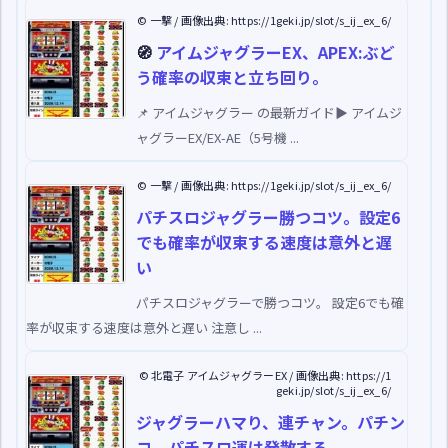
© 一撃 / 画像出典: https://1geki.jp/slot/s_ij_ex_6/
🧭
アイムジャグラーEX、APEX:ぶど
う確率の収束と立ち回り。
📌 アイムジャグラー の最新ガイド▶︎ アイムジ
ャグラーEX/EX-AE（5号機 ...
© 一撃 / 画像出典: https://1geki.jp/slot/s_ij_ex_6/
パチスロジャグラー勝つコツ。設定6
でも確率が収束する速度は意外と遅
い
パチスロジャグラーで勝つコツ。 設定6でも確
率が収束する速度は意外と遅い 注意し ...
© 北電子 アイムジャグラーEX / 画像出典: https://1
geki.jp/slot/s_ij_ex_6/
ジャグラーハマり、連チャン。パチン
コ、パチスロ運は発散する