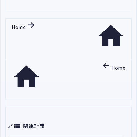


Home


Home
🔗
関連記事
