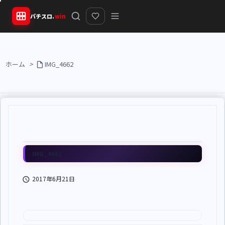
パチスロ.
win
ホーム
>
IMG_4662

IMG_4662
2017年6月21日
