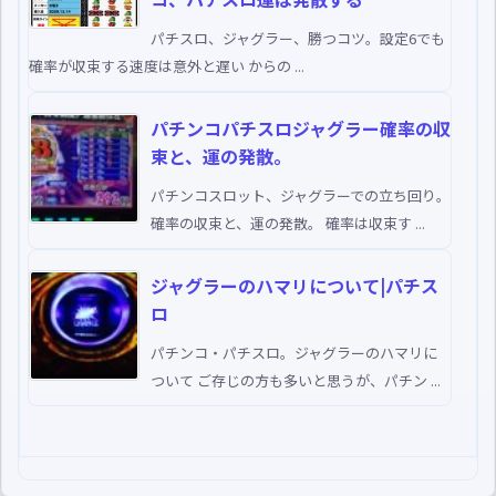
パチスロ、ジャグラー、勝つコツ。設定6でも
確率が収束する速度は意外と遅い からの ...
パチンコパチスロジャグラー確率の収
束と、運の発散。
パチンコスロット、ジャグラーでの立ち回り。
確率の収束と、運の発散。 確率は収束す ...
ジャグラーのハマリについて|パチス
ロ
パチンコ・パチスロ。ジャグラーのハマリに
ついて ご存じの方も多いと思うが、パチン ...