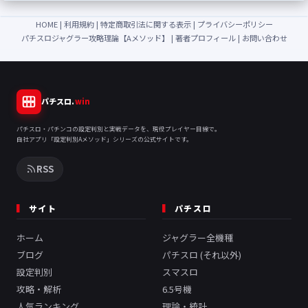
HOME
|
利用規約
|
特定商取引法に関する表示
|
プライバシーポリシー
パチスロジャグラー攻略理論【Aメソッド】
|
著者プロフィール
|
お問い合わせ
パチスロ.
win
パチスロ・パチンコの設定判別と実戦データを、現役プレイヤー目線で。
自社アプリ「設定判別Aメソッド」シリーズの公式サイトです。
RSS
サイト
パチスロ
ホーム
ジャグラー全機種
ブログ
パチスロ (それ以外)
設定判別
スマスロ
攻略・解析
6.5号機
人気ランキング
理論・統計