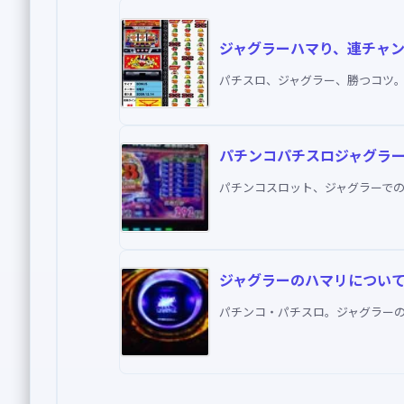
ジャグラーハマり、連チャ
パチスロ、ジャグラー、勝つコツ。設
パチンコパチスロジャグラ
パチンコスロット、ジャグラーでの立
ジャグラーのハマリについて
パチンコ・パチスロ。ジャグラーのハ