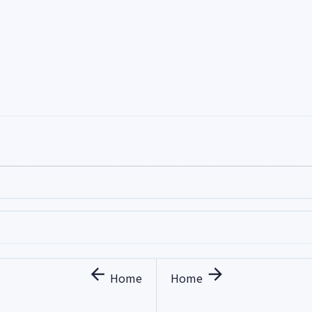


Home
Home