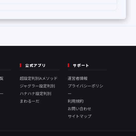
公式アプリ
サポート
覧
超設定判別Aメソッド
運営者情報
ジャグラー設定判別
プライバシーポリシ
ー
ハナハナ設定判別
ー
まわるーだ
利用規約
お問い合わせ
サイトマップ