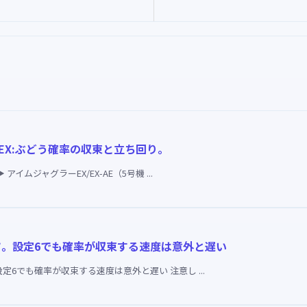
PEX:ぶどう確率の収束と立ち回り。
アイムジャグラーEX/EX-AE（5号機 ...
。設定6でも確率が収束する速度は意外と遅い
定6でも確率が収束する速度は意外と遅い 注意し ...