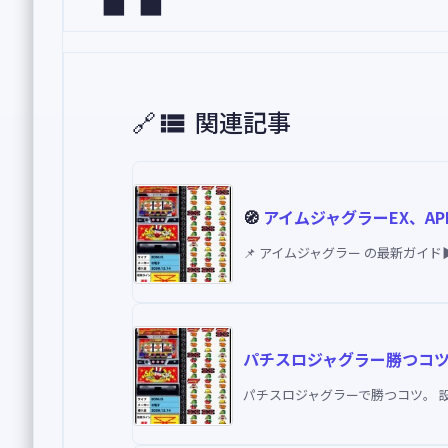
🔗
関連記事

🧭
アイムジャグラーEX、A
📌 アイムジャグラー の最新ガイド▶︎ 
パチスロジャグラー勝つコツ
パチスロジャグラーで勝つコツ。 設