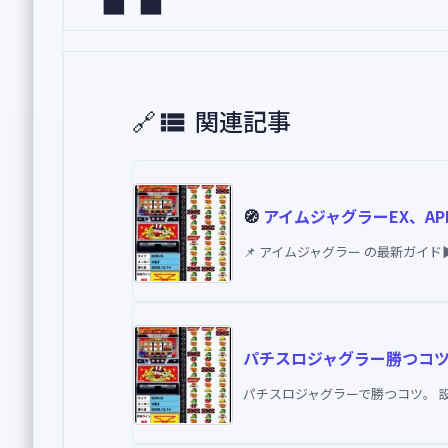
🔗
関連記事

🧭
アイムジャグラーEX、A
📌 アイムジャグラー の最新ガイド▶︎ 
パチスロジャグラー勝つコツ
パチスロジャグラーで勝つコツ。 設