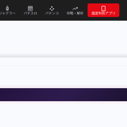
ジャグラー
パチスロ
パチンコ
攻略・解析
設定判別アプリ