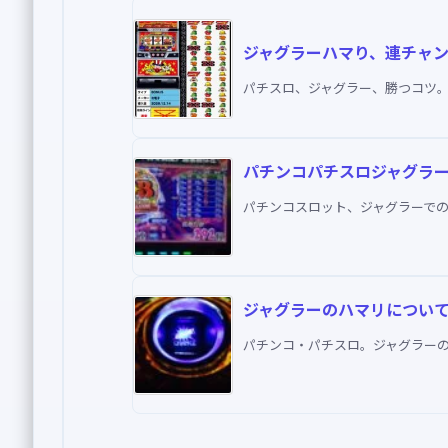
ジャグラーハマり、連チャ
パチスロ、ジャグラー、勝つコツ。設
パチンコパチスロジャグラ
パチンコスロット、ジャグラーでの立
ジャグラーのハマリについて
パチンコ・パチスロ。ジャグラーのハ