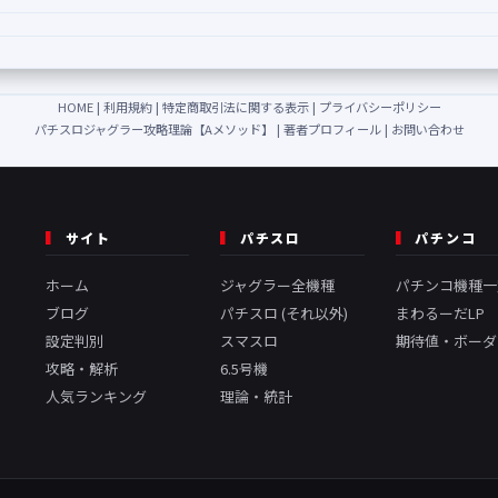
HOME
|
利用規約
|
特定商取引法に関する表示
|
プライバシーポリシー
パチスロジャグラー攻略理論【Aメソッド】
|
著者プロフィール
|
お問い合わせ
サイト
パチスロ
パチンコ
ホーム
ジャグラー全機種
パチンコ機種一
ブログ
パチスロ (それ以外)
まわるーだLP
設定判別
スマスロ
期待値・ボーダ
攻略・解析
6.5号機
人気ランキング
理論・統計