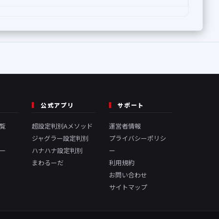
公式アプリ
サポート
覧
超設定判別Aメソッド
運営者情報
ジャグラー設定判別
プライバシーポリシ
ー
ハナハナ設定判別
ー
まわるーだ
利用規約
お問い合わせ
サイトマップ