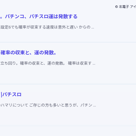
© 北電子 アイムジ
ン。パチンコ、パチスロ運は発散する
定6でも確率が収束する速度は意外と遅い からの ...
ー確率の収束と、運の発散。
ち回り。確率の収束と、運の発散。 確率は収束す ...
|パチスロ
マリについて ご存じの方も多いと思うが、パチン ...