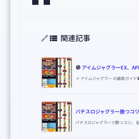
🔗
関連記事

🧭
アイムジャグラーEX、A
📌 アイムジャグラー の最新ガイド▶︎ 
パチスロジャグラー勝つコツ
パチスロジャグラーで勝つコツ。 設