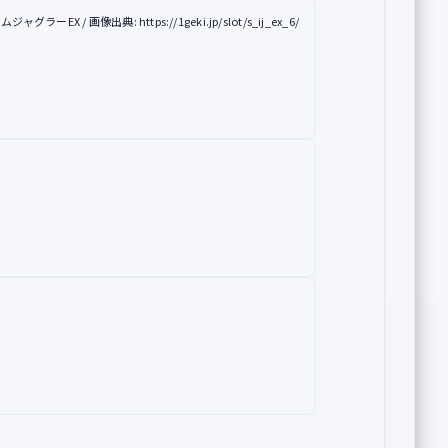
ャグラーEX / 画像出典: https://1geki.jp/slot/s_ij_ex_6/