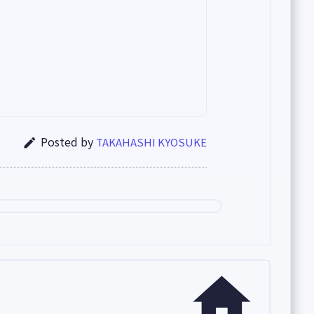
Posted by
TAKAHASHI KYOSUKE

