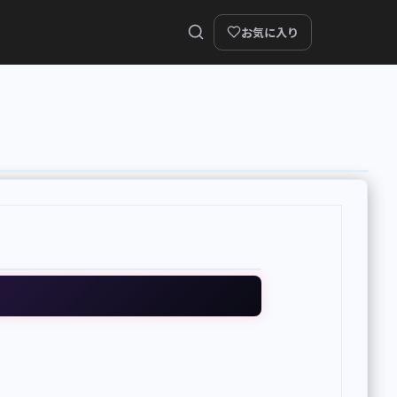
お気に入り