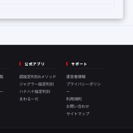
公式アプリ
サポート
覧
超設定判別Aメソッド
運営者情報
ジャグラー設定判別
プライバシーポリシ
ー
ハナハナ設定判別
ー
まわるーだ
利用規約
お問い合わせ
サイトマップ