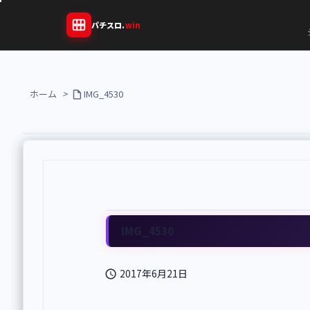
パチスロ.
win
ホーム
>
IMG_4530

IMG_4530
2017年6月21日
