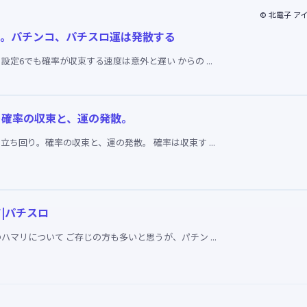
© 北電子 アイムジ
ン。パチンコ、パチスロ運は発散する
定6でも確率が収束する速度は意外と遅い からの ...
ー確率の収束と、運の発散。
ち回り。確率の収束と、運の発散。 確率は収束す ...
|パチスロ
マリについて ご存じの方も多いと思うが、パチン ...