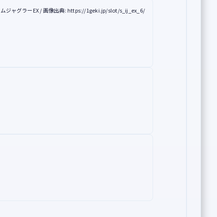
ャグラーEX / 画像出典: https://1geki.jp/slot/s_ij_ex_6/