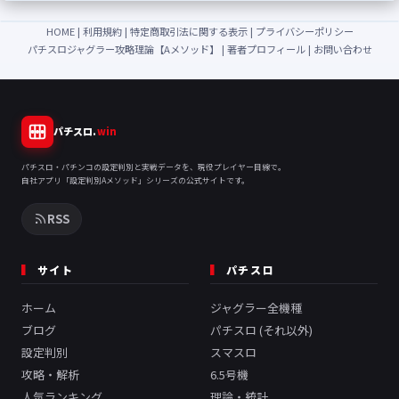
HOME
|
利用規約
|
特定商取引法に関する表示
|
プライバシーポリシー
パチスロジャグラー攻略理論【Aメソッド】
|
著者プロフィール
|
お問い合わせ
パチスロ.
win
パチスロ・パチンコの設定判別と実戦データを、現役プレイヤー目線で。
自社アプリ「設定判別Aメソッド」シリーズの公式サイトです。
RSS
サイト
パチスロ
ホーム
ジャグラー全機種
ブログ
パチスロ (それ以外)
設定判別
スマスロ
攻略・解析
6.5号機
人気ランキング
理論・統計