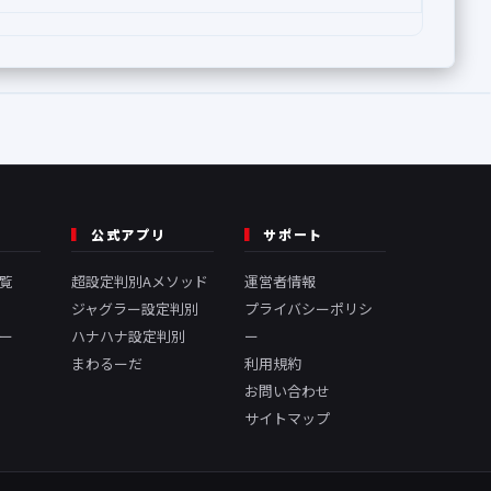
公式アプリ
サポート
覧
超設定判別Aメソッド
運営者情報
ジャグラー設定判別
プライバシーポリシ
ー
ハナハナ設定判別
ー
まわるーだ
利用規約
お問い合わせ
サイトマップ