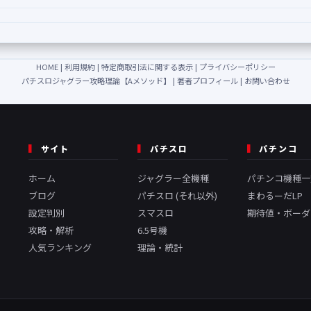
HOME
|
利用規約
|
特定商取引法に関する表示
|
プライバシーポリシー
パチスロジャグラー攻略理論【Aメソッド】
|
著者プロフィール
|
お問い合わせ
サイト
パチスロ
パチンコ
ホーム
ジャグラー全機種
パチンコ機種一
ブログ
パチスロ (それ以外)
まわるーだLP
設定判別
スマスロ
期待値・ボーダ
攻略・解析
6.5号機
人気ランキング
理論・統計