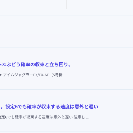
PEX:ぶどう確率の収束と立ち回り。
アイムジャグラーEX/EX-AE（5号機 ...
。設定6でも確率が収束する速度は意外と遅い
定6でも確率が収束する速度は意外と遅い 注意し ...