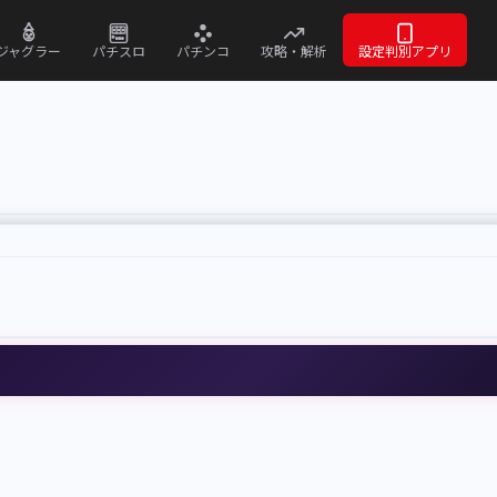
ジャグラー
パチスロ
パチンコ
攻略・解析
設定判別アプリ