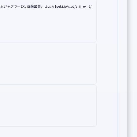
ャグラーEX / 画像出典: https://1geki.jp/slot/s_ij_ex_6/