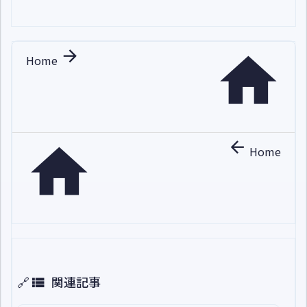


Home


Home
🔗
関連記事
