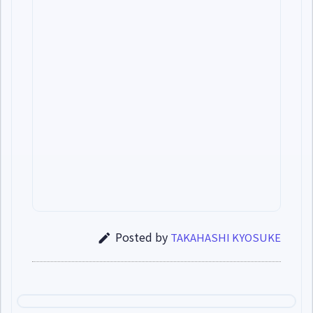
Posted by
TAKAHASHI KYOSUKE
