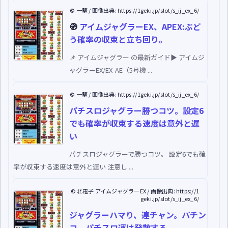
© 一撃 / 画像出典: https://1geki.jp/slot/s_ij_ex_6/
🧭
アイムジャグラーEX、APEX:ぶど
う確率の収束と立ち回り。
📌 アイムジャグラー の最新ガイド▶︎ アイムジ
ャグラーEX/EX-AE（5号機 ...
© 一撃 / 画像出典: https://1geki.jp/slot/s_ij_ex_6/
パチスロジャグラー勝つコツ。設定6
でも確率が収束する速度は意外と遅
い
パチスロジャグラーで勝つコツ。 設定6でも確
率が収束する速度は意外と遅い 注意し ...
© 北電子 アイムジャグラーEX / 画像出典: https://1
geki.jp/slot/s_ij_ex_6/
ジャグラーハマり、連チャン。パチン
コ、パチスロ運は発散する