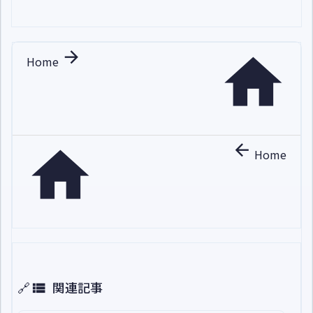


Home


Home
🔗
関連記事
