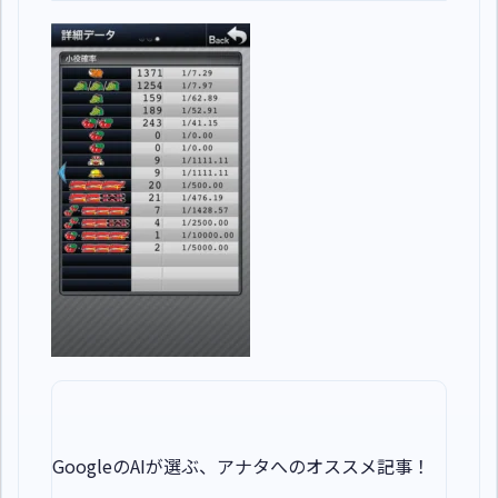
GoogleのAIが選ぶ、アナタへのオススメ記事！