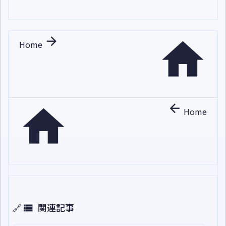


Home


Home
🔗
関連記事
