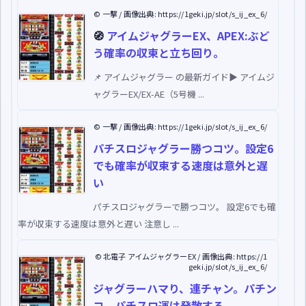
© 一撃 / 画像出典: https://1geki.jp/slot/s_ij_ex_6/
🧭
アイムジャグラーEX、APEX:ぶど
う確率の収束と立ち回り。
📌 アイムジャグラー の最新ガイド▶︎ アイムジ
ャグラーEX/EX-AE（5号機 ...
© 一撃 / 画像出典: https://1geki.jp/slot/s_ij_ex_6/
パチスロジャグラー勝つコツ。設定6
でも確率が収束する速度は意外と遅
い
パチスロジャグラーで勝つコツ。 設定6でも確
率が収束する速度は意外と遅い 注意し ...
© 北電子 アイムジャグラーEX / 画像出典: https://1
geki.jp/slot/s_ij_ex_6/
ジャグラーハマり、連チャン。パチン
コ、パチスロ運は発散する