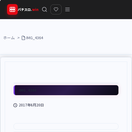
パチスロ.
win
ホーム
>
IMG_4364

IMG_4364
2017年6月20日
