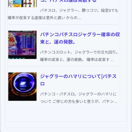
パチスロ、ジャグラー、勝つコツ。設定6でも
確率が収束する速度は意外と遅い からの ...
パチンコパチスロジャグラー確率の収
束と、運の発散。
パチンコスロット、ジャグラーでの立ち回り。
確率の収束と、運の発散。 確率は収束す ...
ジャグラーのハマリについて|パチス
ロ
パチンコ・パチスロ。ジャグラーのハマリに
ついて ご存じの方も多いと思うが、パチン ...