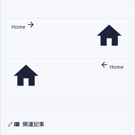


Home


Home
🔗
関連記事
