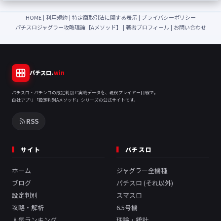
HOME
|
利用規約
|
特定商取引法に関する表示
|
プライバシーポリシー
パチスロジャグラー攻略理論【Aメソッド】
|
著者プロフィール
|
お問い合わせ
パチスロ.
win
パチスロ・パチンコの設定判別と実戦データを、現役プレイヤー目線で。
自社アプリ「設定判別Aメソッド」シリーズの公式サイトです。
RSS
サイト
パチスロ
ホーム
ジャグラー全機種
ブログ
パチスロ (それ以外)
設定判別
スマスロ
攻略・解析
6.5号機
人気ランキング
理論・統計