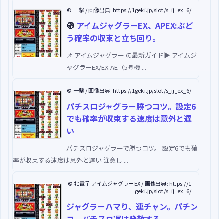
© 一撃 / 画像出典: https://1geki.jp/slot/s_ij_ex_6/
🧭
アイムジャグラーEX、APEX:ぶど
う確率の収束と立ち回り。
📌 アイムジャグラー の最新ガイド▶︎ アイムジ
ャグラーEX/EX-AE（5号機 ...
© 一撃 / 画像出典: https://1geki.jp/slot/s_ij_ex_6/
パチスロジャグラー勝つコツ。設定6
でも確率が収束する速度は意外と遅
い
パチスロジャグラーで勝つコツ。 設定6でも確
率が収束する速度は意外と遅い 注意し ...
© 北電子 アイムジャグラーEX / 画像出典: https://1
geki.jp/slot/s_ij_ex_6/
ジャグラーハマり、連チャン。パチン
コ、パチスロ運は発散する