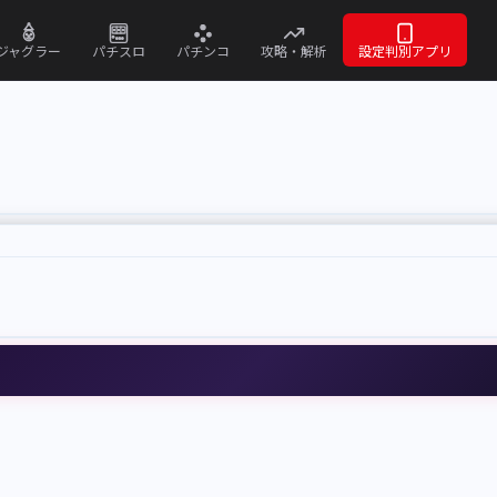
ジャグラー
パチスロ
パチンコ
攻略・解析
設定判別アプリ