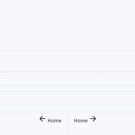


Home
Home