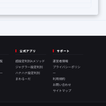
公式アプリ
サポート
覧
超設定判別Aメソッド
運営者情報
ジャグラー設定判別
プライバシーポリシ
ー
ハナハナ設定判別
ー
まわるーだ
利用規約
お問い合わせ
サイトマップ