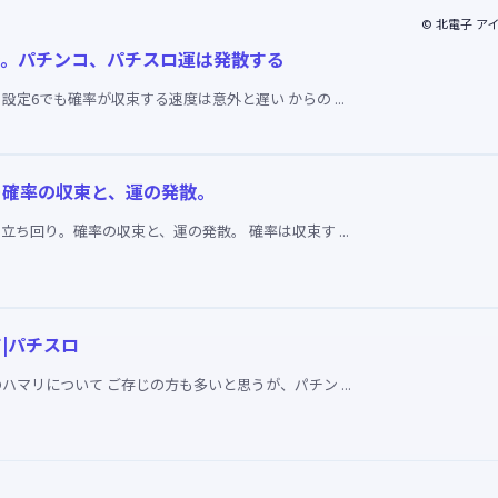
© 北電子 アイムジ
ン。パチンコ、パチスロ運は発散する
定6でも確率が収束する速度は意外と遅い からの ...
ー確率の収束と、運の発散。
ち回り。確率の収束と、運の発散。 確率は収束す ...
|パチスロ
マリについて ご存じの方も多いと思うが、パチン ...