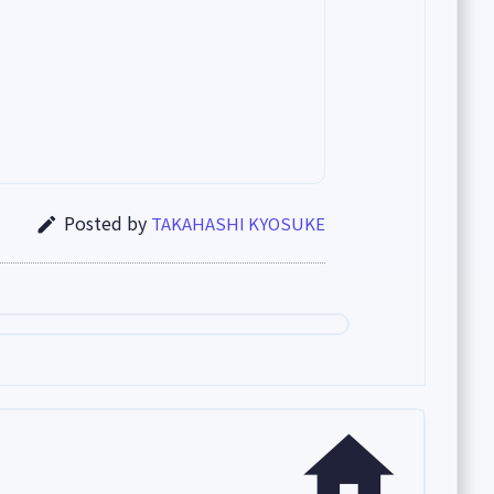
Posted by
TAKAHASHI KYOSUKE

