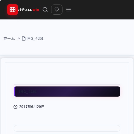
パチスロ.
win
ホーム
>
IMG_4261

IMG_4261
2017年6月20日
