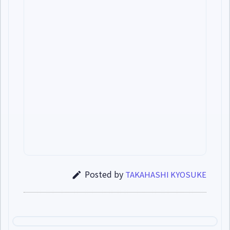
Posted by
TAKAHASHI KYOSUKE
