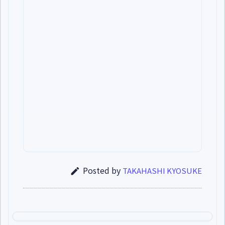
Posted by
TAKAHASHI KYOSUKE
