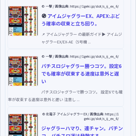
© 一撃 / 画像出典: https://1geki.jp/slot/s_ij_ex_6/
🧭
アイムジャグラーEX、APEX:ぶど
う確率の収束と立ち回り。
📌 アイムジャグラー の最新ガイド▶︎ アイムジ
ャグラーEX/EX-AE（5号機 ...
© 一撃 / 画像出典: https://1geki.jp/slot/s_ij_ex_6/
パチスロジャグラー勝つコツ。設定6
でも確率が収束する速度は意外と遅
い
パチスロジャグラーで勝つコツ。 設定6でも確
率が収束する速度は意外と遅い 注意し ...
© 北電子 アイムジャグラーEX / 画像出典: https://1
geki.jp/slot/s_ij_ex_6/
ジャグラーハマり、連チャン。パチン
コ、パチスロ運は発散する