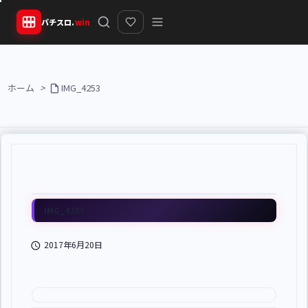
パチスロ.
win
ホーム
>
IMG_4253

IMG_4253
2017年6月20日
