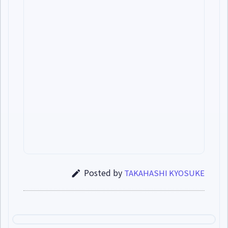
Posted by
TAKAHASHI KYOSUKE
