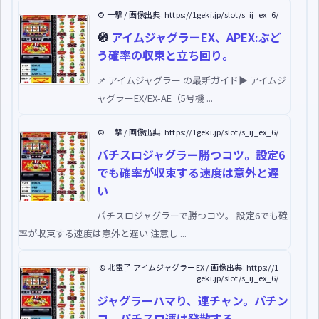
© 一撃 / 画像出典: https://1geki.jp/slot/s_ij_ex_6/
🧭
アイムジャグラーEX、APEX:ぶど
う確率の収束と立ち回り。
📌 アイムジャグラー の最新ガイド▶︎ アイムジ
ャグラーEX/EX-AE（5号機 ...
© 一撃 / 画像出典: https://1geki.jp/slot/s_ij_ex_6/
パチスロジャグラー勝つコツ。設定6
でも確率が収束する速度は意外と遅
い
パチスロジャグラーで勝つコツ。 設定6でも確
率が収束する速度は意外と遅い 注意し ...
© 北電子 アイムジャグラーEX / 画像出典: https://1
geki.jp/slot/s_ij_ex_6/
ジャグラーハマり、連チャン。パチン
コ、パチスロ運は発散する