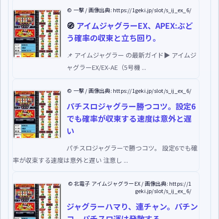
© 一撃 / 画像出典: https://1geki.jp/slot/s_ij_ex_6/
🧭
アイムジャグラーEX、APEX:ぶど
う確率の収束と立ち回り。
📌 アイムジャグラー の最新ガイド▶︎ アイムジ
ャグラーEX/EX-AE（5号機 ...
© 一撃 / 画像出典: https://1geki.jp/slot/s_ij_ex_6/
パチスロジャグラー勝つコツ。設定6
でも確率が収束する速度は意外と遅
い
パチスロジャグラーで勝つコツ。 設定6でも確
率が収束する速度は意外と遅い 注意し ...
© 北電子 アイムジャグラーEX / 画像出典: https://1
geki.jp/slot/s_ij_ex_6/
ジャグラーハマり、連チャン。パチン
コ、パチスロ運は発散する