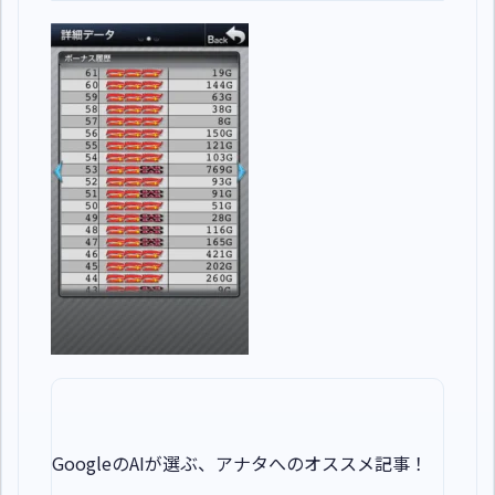
GoogleのAIが選ぶ、アナタへのオススメ記事！