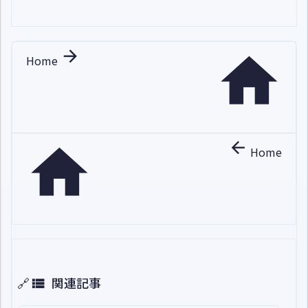


Home


Home
🔗
関連記事
