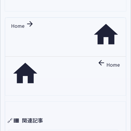


Home


Home
🔗
関連記事
