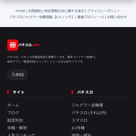
HOME
|
利用規約
|
特定商取引法に関する表示
|
プライバシーポリシー
パチスロジャグラー攻略理論【Aメソッド】
|
著者プロフィール
|
お問い合わせ
パチスロ.
win
パチスロ・パチンコの設定判別と実戦データを、現役プレイヤー目線で。
自社アプリ「設定判別Aメソッド」シリーズの公式サイトです。
RSS
サイト
パチスロ
ホーム
ジャグラー全機種
ブログ
パチスロ (それ以外)
設定判別
スマスロ
攻略・解析
6.5号機
人気ランキング
理論・統計