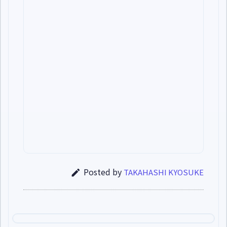
Posted by
TAKAHASHI KYOSUKE
