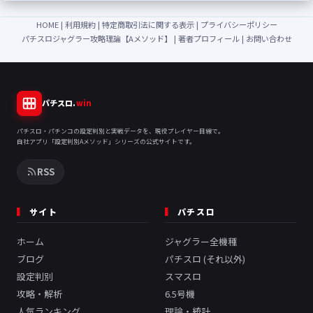
HOME
|
利用規約
|
特定商取引法に関する表示
|
プライバシーポリシー
パチスロジャグラー攻略理論【Aメソッド】
|
著者プロフィール
|
お問い合わせ
パチスロ.
win
パチスロ・パチンコの設定判別と実戦データを、現役プレイヤー目線で。
自社アプリ「設定判別Aメソッド」シリーズの公式サイトです。
RSS
サイト
パチスロ
ホーム
ジャグラー全機種
ブログ
パチスロ (それ以外)
設定判別
スマスロ
攻略・解析
6.5号機
人気ランキング
理論・統計