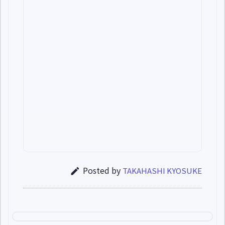
Posted by
TAKAHASHI KYOSUKE
