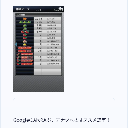
GoogleのAIが選ぶ、アナタへのオススメ記事！