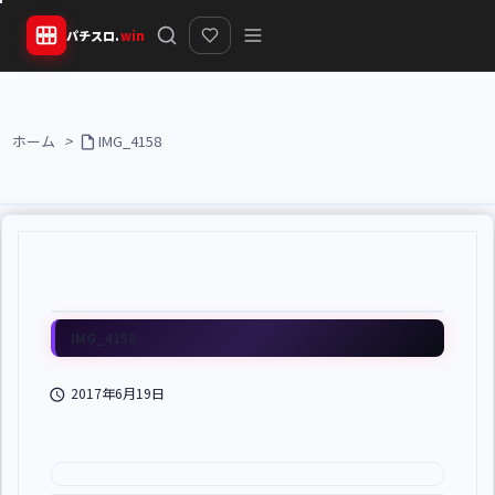
パチスロ.
win
ホーム
>
IMG_4158

IMG_4158
2017年6月19日
