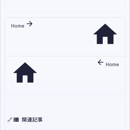


Home


Home
🔗
関連記事
