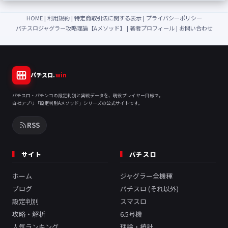
HOME
|
利用規約
|
特定商取引法に関する表示
|
プライバシーポリシー
パチスロジャグラー攻略理論【Aメソッド】
|
著者プロフィール
|
お問い合わせ
パチスロ.
win
パチスロ・パチンコの設定判別と実戦データを、現役プレイヤー目線で。
自社アプリ「設定判別Aメソッド」シリーズの公式サイトです。
RSS
サイト
パチスロ
ホーム
ジャグラー全機種
ブログ
パチスロ (それ以外)
設定判別
スマスロ
攻略・解析
6.5号機
人気ランキング
理論・統計