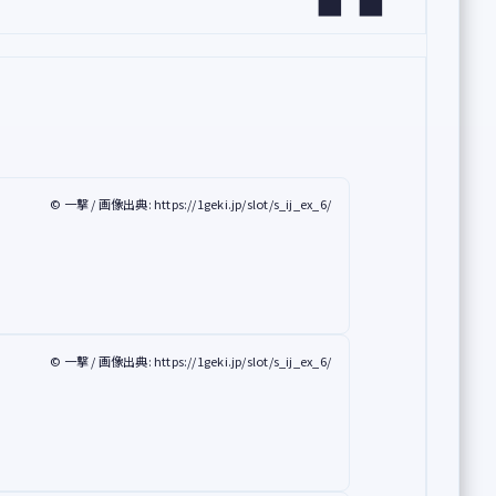
© 一撃 / 画像出典: https://1geki.jp/slot/s_ij_ex_6/
© 一撃 / 画像出典: https://1geki.jp/slot/s_ij_ex_6/