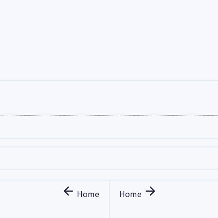


Home
Home