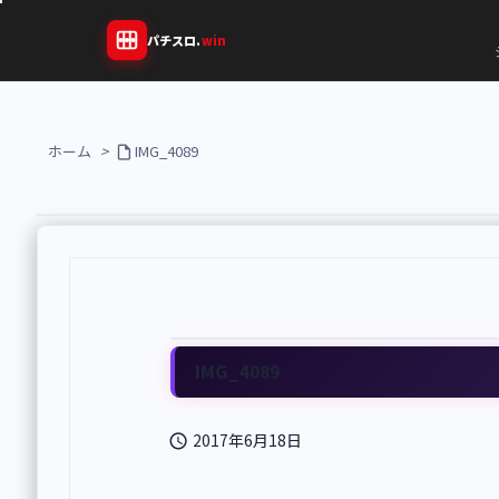
パチスロ.
win
ホーム
>
IMG_4089

IMG_4089
2017年6月18日
