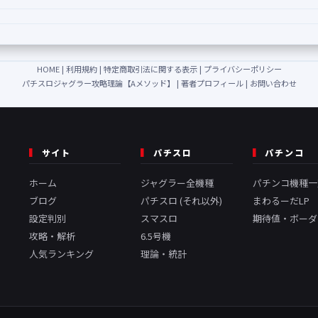
HOME
|
利用規約
|
特定商取引法に関する表示
|
プライバシーポリシー
パチスロジャグラー攻略理論【Aメソッド】
|
著者プロフィール
|
お問い合わせ
サイト
パチスロ
パチンコ
ホーム
ジャグラー全機種
パチンコ機種一
ブログ
パチスロ (それ以外)
まわるーだLP
設定判別
スマスロ
期待値・ボーダ
攻略・解析
6.5号機
人気ランキング
理論・統計