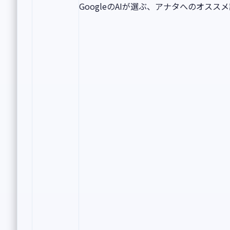
GoogleのAIが選ぶ、アナタへのオスス