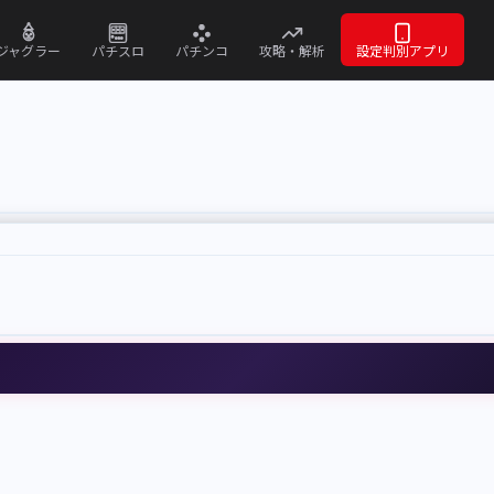
ジャグラー
パチスロ
パチンコ
攻略・解析
設定判別アプリ