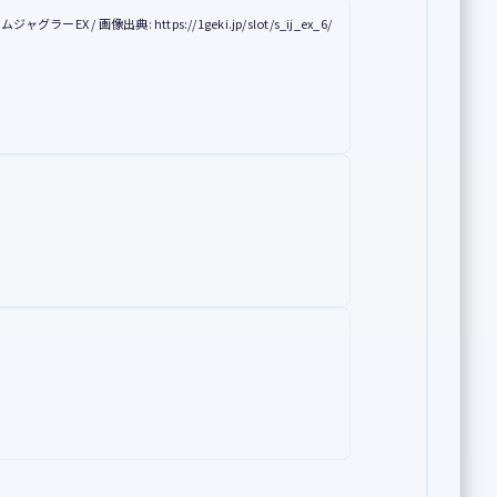
ャグラーEX / 画像出典: https://1geki.jp/slot/s_ij_ex_6/