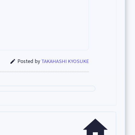
Posted by
TAKAHASHI KYOSUKE

