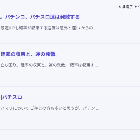
© 北電子 アイムジ
ン。パチンコ、パチスロ運は発散する
定6でも確率が収束する速度は意外と遅い からの ...
ー確率の収束と、運の発散。
ち回り。確率の収束と、運の発散。 確率は収束す ...
|パチスロ
マリについて ご存じの方も多いと思うが、パチン ...