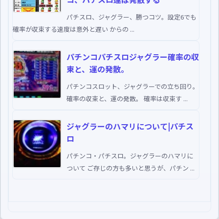
パチスロ、ジャグラー、勝つコツ。設定6でも
確率が収束する速度は意外と遅い からの ...
パチンコパチスロジャグラー確率の収
束と、運の発散。
パチンコスロット、ジャグラーでの立ち回り。
確率の収束と、運の発散。 確率は収束す ...
ジャグラーのハマリについて|パチス
ロ
パチンコ・パチスロ。ジャグラーのハマリに
ついて ご存じの方も多いと思うが、パチン ...