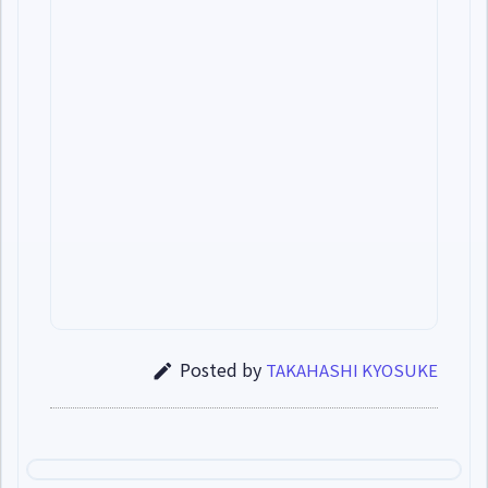
Posted by
TAKAHASHI KYOSUKE
