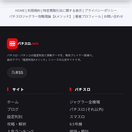
HOME
|
利用規約
|
特定商取引法に関する表示
|
プライバシーポリシー
パチスロジャグラー攻略理論【Aメソッド】
|
著者プロフィール
|
お問い合わせ
パチスロ.
win
パチスロ・パチンコの設定判別と実戦データを、現役プレイヤー目線で。
自社アプリ「設定判別Aメソッド」シリーズの公式サイトです。
RSS
サイト
パチスロ
ホーム
ジャグラー全機種
ブログ
パチスロ (それ以外)
設定判別
スマスロ
攻略・解析
6.5号機
人気ランキング
理論・統計