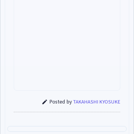
Posted by
TAKAHASHI KYOSUKE
