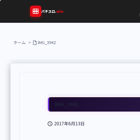
パチスロ.
win
ホーム
>
IMG_3942

IMG_3942
2017年6月13日
