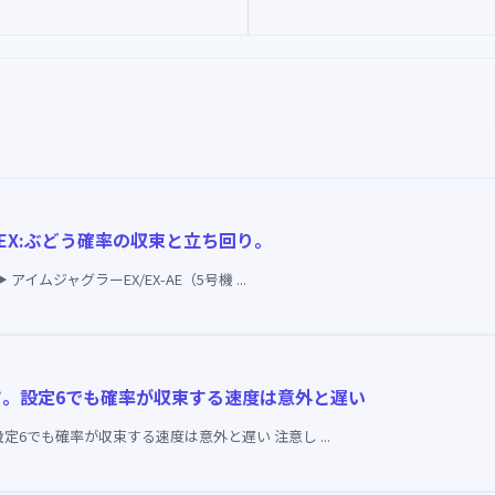
PEX:ぶどう確率の収束と立ち回り。
アイムジャグラーEX/EX-AE（5号機 ...
。設定6でも確率が収束する速度は意外と遅い
定6でも確率が収束する速度は意外と遅い 注意し ...