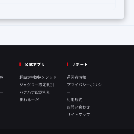
公式アプリ
サポート
覧
超設定判別Aメソッド
運営者情報
ジャグラー設定判別
プライバシーポリシ
ー
ハナハナ設定判別
ー
まわるーだ
利用規約
お問い合わせ
サイトマップ