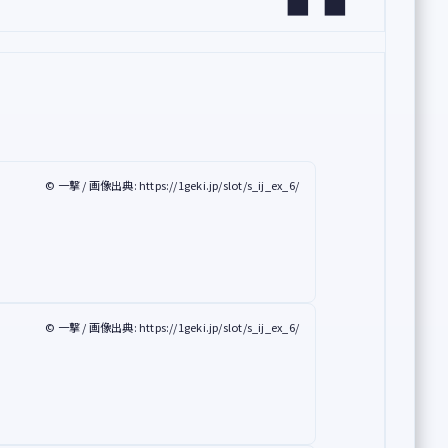
© 一撃 / 画像出典: https://1geki.jp/slot/s_ij_ex_6/
© 一撃 / 画像出典: https://1geki.jp/slot/s_ij_ex_6/