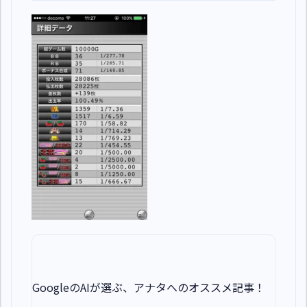
GoogleのAIが選ぶ、アナタへのオススメ記事！