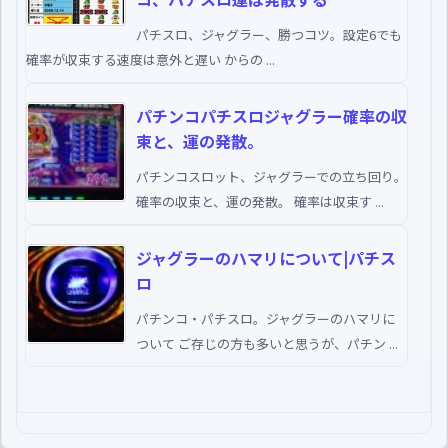
パチスロ、ジャグラー、勝つコツ。設定6でも
確率が収束する速度は意外と遅い からの ...
パチンコパチスロジャグラー確率の収
束と、運の発散。
パチンコスロット、ジャグラーでの立ち回り。
確率の収束と、運の発散。 確率は収束す ...
ジャグラーのハマリについて|パチス
ロ
パチンコ・パチスロ。ジャグラーのハマリに
ついて ご存じの方も多いと思うが、パチン ...