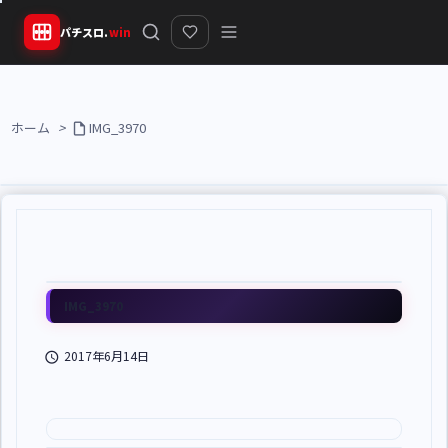
パチスロ.
win
ホーム
>
IMG_3970

IMG_3970
2017年6月14日
