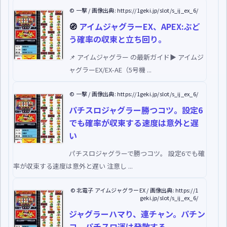
© 一撃 / 画像出典: https://1geki.jp/slot/s_ij_ex_6/
🧭
アイムジャグラーEX、APEX:ぶど
う確率の収束と立ち回り。
📌 アイムジャグラー の最新ガイド▶︎ アイムジ
ャグラーEX/EX-AE（5号機 ...
© 一撃 / 画像出典: https://1geki.jp/slot/s_ij_ex_6/
パチスロジャグラー勝つコツ。設定6
でも確率が収束する速度は意外と遅
い
パチスロジャグラーで勝つコツ。 設定6でも確
率が収束する速度は意外と遅い 注意し ...
© 北電子 アイムジャグラーEX / 画像出典: https://1
geki.jp/slot/s_ij_ex_6/
ジャグラーハマり、連チャン。パチン
コ、パチスロ運は発散する