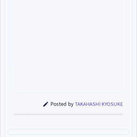
Posted by
TAKAHASHI KYOSUKE
