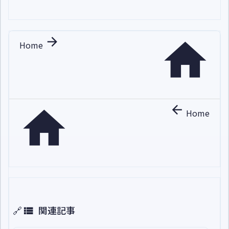


Home


Home
🔗
関連記事
