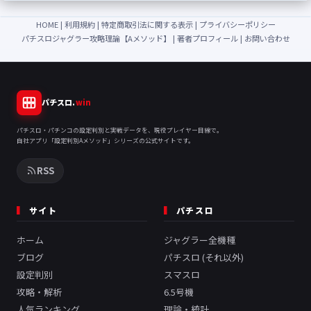
HOME
|
利用規約
|
特定商取引法に関する表示
|
プライバシーポリシー
パチスロジャグラー攻略理論【Aメソッド】
|
著者プロフィール
|
お問い合わせ
パチスロ.
win
パチスロ・パチンコの設定判別と実戦データを、現役プレイヤー目線で。
自社アプリ「設定判別Aメソッド」シリーズの公式サイトです。
RSS
サイト
パチスロ
ホーム
ジャグラー全機種
ブログ
パチスロ (それ以外)
設定判別
スマスロ
攻略・解析
6.5号機
人気ランキング
理論・統計