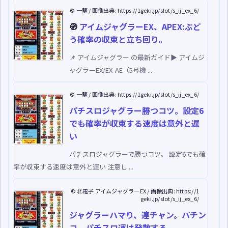
© 一撃 / 画像出典: https://1geki.jp/slot/s_ij_ex_6/
🧭
アイムジャグラーEX、APEX:ぶど
う確率の収束と立ち回り。
📌 アイムジャグラー の最新ガイド▶︎ アイムジ
ャグラーEX/EX-AE（5号機 ...
© 一撃 / 画像出典: https://1geki.jp/slot/s_ij_ex_6/
パチスロジャグラー勝つコツ。設定6
でも確率が収束する速度は意外と遅
い
パチスロジャグラーで勝つコツ。 設定6でも確
率が収束する速度は意外と遅い 注意し ...
© 北電子 アイムジャグラーEX / 画像出典: https://1
geki.jp/slot/s_ij_ex_6/
ジャグラーハマり、連チャン。パチン
コ、パチスロ運は発散する