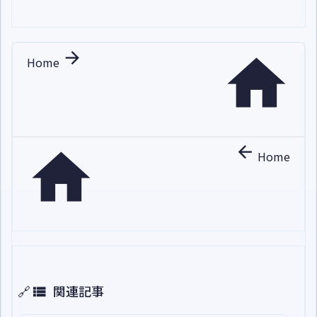


Home


Home
🔗
関連記事
