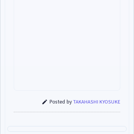
Posted by
TAKAHASHI KYOSUKE
