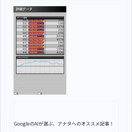
GoogleのAIが選ぶ、アナタへのオススメ記事！