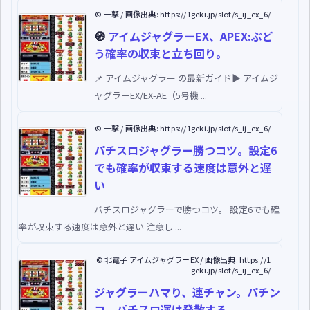
© 一撃 / 画像出典: https://1geki.jp/slot/s_ij_ex_6/
🧭
アイムジャグラーEX、APEX:ぶど
う確率の収束と立ち回り。
📌 アイムジャグラー の最新ガイド▶︎ アイムジ
ャグラーEX/EX-AE（5号機 ...
© 一撃 / 画像出典: https://1geki.jp/slot/s_ij_ex_6/
パチスロジャグラー勝つコツ。設定6
でも確率が収束する速度は意外と遅
い
パチスロジャグラーで勝つコツ。 設定6でも確
率が収束する速度は意外と遅い 注意し ...
© 北電子 アイムジャグラーEX / 画像出典: https://1
geki.jp/slot/s_ij_ex_6/
ジャグラーハマり、連チャン。パチン
コ、パチスロ運は発散する