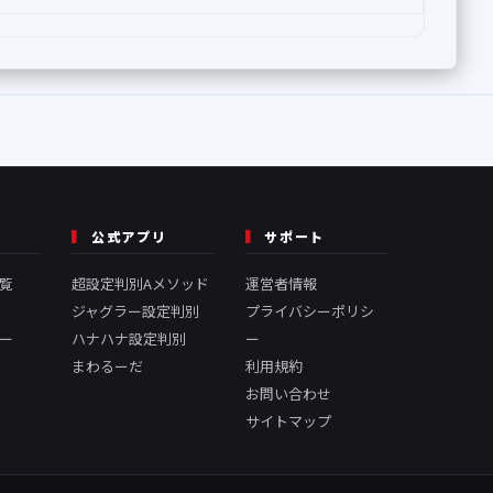
公式アプリ
サポート
覧
超設定判別Aメソッド
運営者情報
ジャグラー設定判別
プライバシーポリシ
ー
ハナハナ設定判別
ー
まわるーだ
利用規約
お問い合わせ
サイトマップ