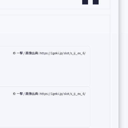
© 一撃 / 画像出典: https://1geki.jp/slot/s_ij_ex_6/
© 一撃 / 画像出典: https://1geki.jp/slot/s_ij_ex_6/