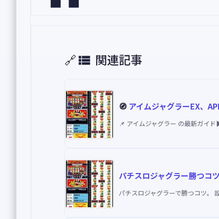
🔗
関連記事

🧭
アイムジャグラーEX、A
📌 アイムジャグラー の最新ガイド▶︎ 
パチスロジャグラー勝つコツ
パチスロジャグラーで勝つコツ。 設