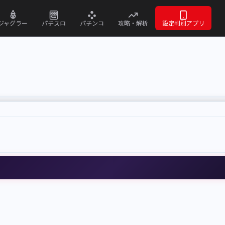
ジャグラー
パチスロ
パチンコ
攻略・解析
設定判別アプリ