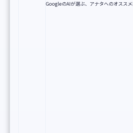
GoogleのAIが選ぶ、アナタへのオスス