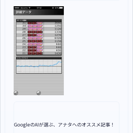
GoogleのAIが選ぶ、アナタへのオススメ記事！