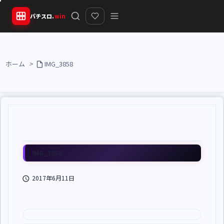
パチスロ.
win
ホーム
>
IMG_3858

IMG_3858
2017年6月11日
