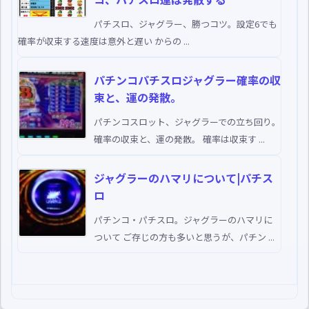
パチスロ、ジャグラー、勝つコツ。設定6でも
確率が収束する速度は意外と遅い からの ...
パチンコパチスロジャグラー確率の収
束と、運の発散。
パチンコスロット、ジャグラーでの立ち回り。
確率の収束と、運の発散。 確率は収束す ...
ジャグラーのハマリについて|パチス
ロ
パチンコ・パチスロ。ジャグラーのハマリに
ついて ご存じの方も多いと思うが、パチン ...