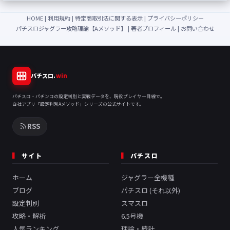
HOME
|
利用規約
|
特定商取引法に関する表示
|
プライバシーポリシー
パチスロジャグラー攻略理論【Aメソッド】
|
著者プロフィール
|
お問い合わせ
パチスロ.
win
パチスロ・パチンコの設定判別と実戦データを、現役プレイヤー目線で。
自社アプリ「設定判別Aメソッド」シリーズの公式サイトです。
RSS
サイト
パチスロ
ホーム
ジャグラー全機種
ブログ
パチスロ (それ以外)
設定判別
スマスロ
攻略・解析
6.5号機
人気ランキング
理論・統計