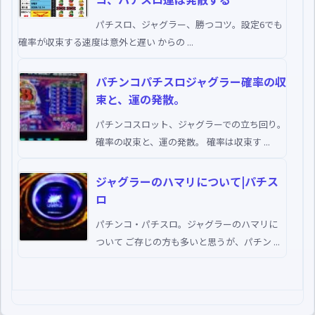
パチスロ、ジャグラー、勝つコツ。設定6でも
確率が収束する速度は意外と遅い からの ...
パチンコパチスロジャグラー確率の収
束と、運の発散。
パチンコスロット、ジャグラーでの立ち回り。
確率の収束と、運の発散。 確率は収束す ...
ジャグラーのハマリについて|パチス
ロ
パチンコ・パチスロ。ジャグラーのハマリに
ついて ご存じの方も多いと思うが、パチン ...