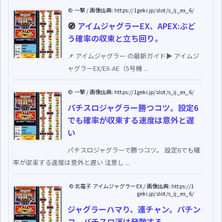
© 一撃 / 画像出典: https://1geki.jp/slot/s_ij_ex_6/
🧭
アイムジャグラーEX、APEX:ぶど
う確率の収束と立ち回り。
📌 アイムジャグラー の最新ガイド▶︎ アイムジ
ャグラーEX/EX-AE（5号機 ...
© 一撃 / 画像出典: https://1geki.jp/slot/s_ij_ex_6/
パチスロジャグラー勝つコツ。設定6
でも確率が収束する速度は意外と遅
い
パチスロジャグラーで勝つコツ。 設定6でも確
率が収束する速度は意外と遅い 注意し ...
© 北電子 アイムジャグラーEX / 画像出典: https://1
geki.jp/slot/s_ij_ex_6/
ジャグラーハマり、連チャン。パチン
コ、パチスロ運は発散する