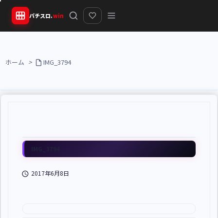
パチスロ.
win
ホーム
>
IMG_3794

IMG_3794
2017年6月8日
