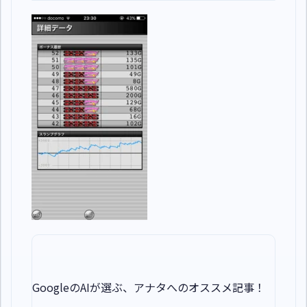
GoogleのAIが選ぶ、アナタへのオススメ記事！