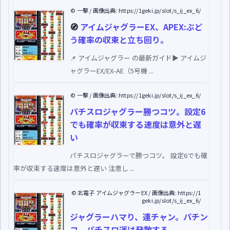
© 一撃 / 画像出典: https://1geki.jp/slot/s_ij_ex_6/
🧭
アイムジャグラーEX、APEX:ぶど
う確率の収束と立ち回り。
📌 アイムジャグラー の最新ガイド▶︎ アイムジ
ャグラーEX/EX-AE（5号機 ...
© 一撃 / 画像出典: https://1geki.jp/slot/s_ij_ex_6/
パチスロジャグラー勝つコツ。設定6
でも確率が収束する速度は意外と遅
い
パチスロジャグラーで勝つコツ。 設定6でも確
率が収束する速度は意外と遅い 注意し ...
© 北電子 アイムジャグラーEX / 画像出典: https://1
geki.jp/slot/s_ij_ex_6/
ジャグラーハマり、連チャン。パチン
コ、パチスロ運は発散する