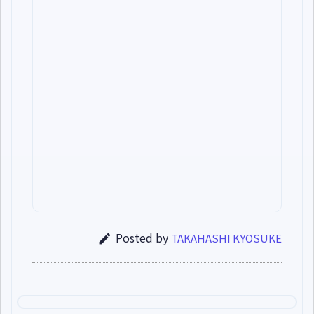
Posted by
TAKAHASHI KYOSUKE
