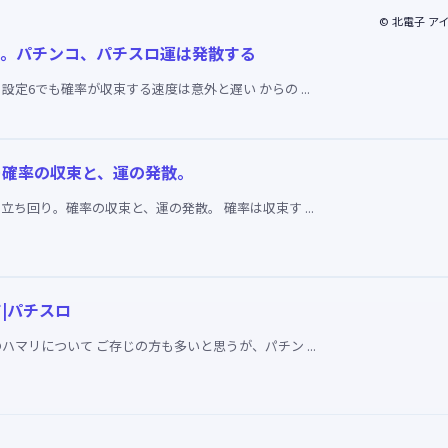
© 北電子 アイムジ
ン。パチンコ、パチスロ運は発散する
定6でも確率が収束する速度は意外と遅い からの ...
ー確率の収束と、運の発散。
ち回り。確率の収束と、運の発散。 確率は収束す ...
|パチスロ
マリについて ご存じの方も多いと思うが、パチン ...