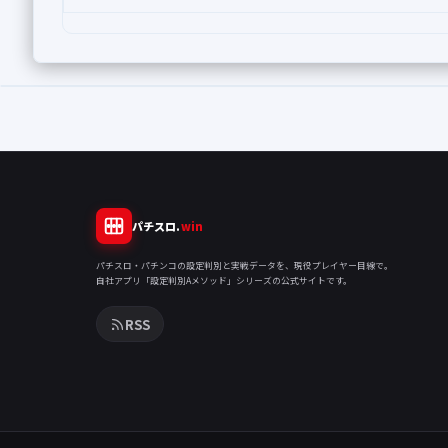
パチスロ.
win
パチスロ・パチンコの設定判別と実戦データを、現役プレイヤー目線で。
自社アプリ「設定判別Aメソッド」シリーズの公式サイトです。
RSS