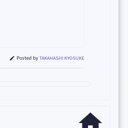
Posted by
TAKAHASHI KYOSUKE

