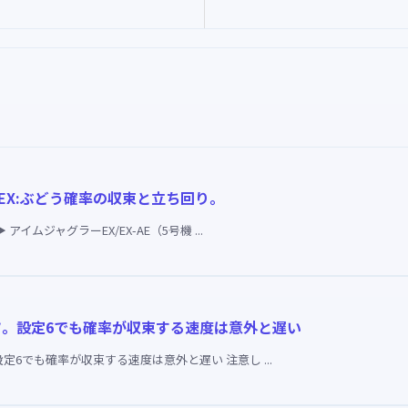
PEX:ぶどう確率の収束と立ち回り。
アイムジャグラーEX/EX-AE（5号機 ...
。設定6でも確率が収束する速度は意外と遅い
定6でも確率が収束する速度は意外と遅い 注意し ...