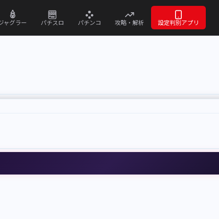
ジャグラー
パチスロ
パチンコ
攻略・解析
設定判別アプリ