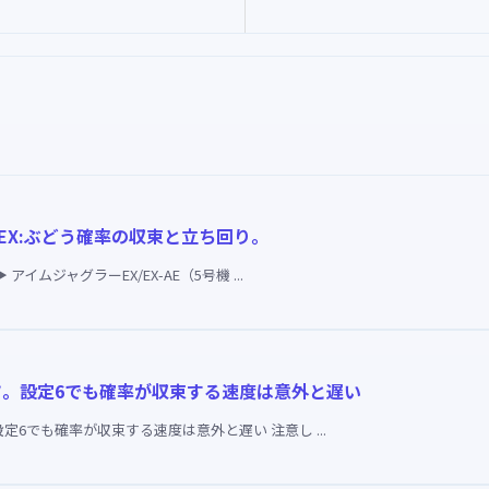
PEX:ぶどう確率の収束と立ち回り。
アイムジャグラーEX/EX-AE（5号機 ...
。設定6でも確率が収束する速度は意外と遅い
定6でも確率が収束する速度は意外と遅い 注意し ...