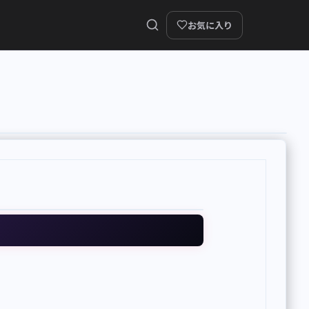
お気に入り