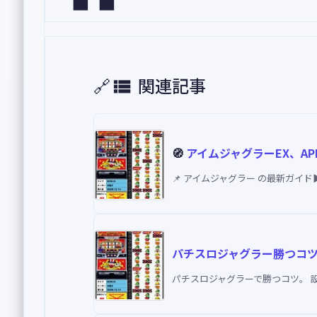
🔗
関連記事

🧭
アイムジャグラーEX、A
📌 アイムジャグラー の最新ガイド▶︎ 
パチスロジャグラー勝つコツ
パチスロジャグラーで勝つコツ。 設