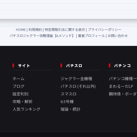
HOME
|
利用規約
|
特定商取引法に関する表示
|
プライバシーポリシー
パチスロジャグラー攻略理論【Aメソッド】
|
著者プロフィール
|
お問い合わせ
サイト
パチスロ
パチンコ
ホーム
ジャグラー全機種
パチンコ機種一
ブログ
パチスロ (それ以外)
まわるーだLP
設定判別
スマスロ
期待値・ボーダ
攻略・解析
6.5号機
人気ランキング
理論・統計