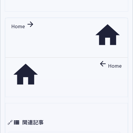


Home


Home
🔗
関連記事
