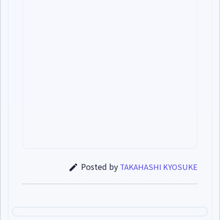
Posted by
TAKAHASHI KYOSUKE
