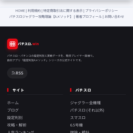
HOME
|
利用規約
|
特定商取引法に関する表示
|
プライバシーポリシー
パチスロジャグラー攻略理論【Aメソッド】
|
著者プロフィール
|
お問い合わせ
パチスロ.
win
パチスロ・パチンコの設定判別と実戦データを、現役プレイヤー目線で。
自社アプリ「設定判別Aメソッド」シリーズの公式サイトです。
RSS
サイト
パチスロ
ホーム
ジャグラー全機種
ブログ
パチスロ (それ以外)
設定判別
スマスロ
攻略・解析
6.5号機
人気ランキング
理論・統計