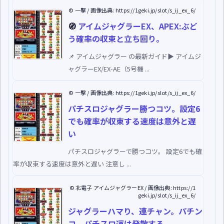
© 一撃 / 画像出典: https://1geki.jp/slot/s_ij_ex_6/
🧭
アイムジャグラーEX、APEX:ぶど
う確率の収束と立ち回り。
📌 アイムジャグラー の最新ガイド▶︎ アイムジ
ャグラーEX/EX-AE（5号機 ...
© 一撃 / 画像出典: https://1geki.jp/slot/s_ij_ex_6/
パチスロジャグラー勝つコツ。設定6
でも確率が収束する速度は意外と遅
い
パチスロジャグラーで勝つコツ。 設定6でも確
率が収束する速度は意外と遅い 注意し ...
© 北電子 アイムジャグラーEX / 画像出典: https://1
geki.jp/slot/s_ij_ex_6/
ジャグラーハマり、連チャン。パチン
コ、パチスロ運は発散する