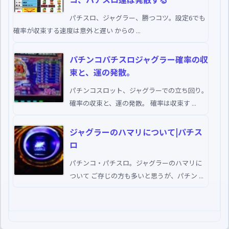
パチスロ、ジャグラー、勝つコツ。設定6でも
確率が収束する速度は意外と遅い からの ...
パチンコパチスロジャグラー確率の収
束と、運の発散。
パチンコスロット、ジャグラーでの立ち回り。
確率の収束と、運の発散。 確率は収束す ...
ジャグラーのハマリについて|パチス
ロ
パチンコ・パチスロ。ジャグラーのハマリに
ついて ご存じの方も多いと思うが、パチン ...