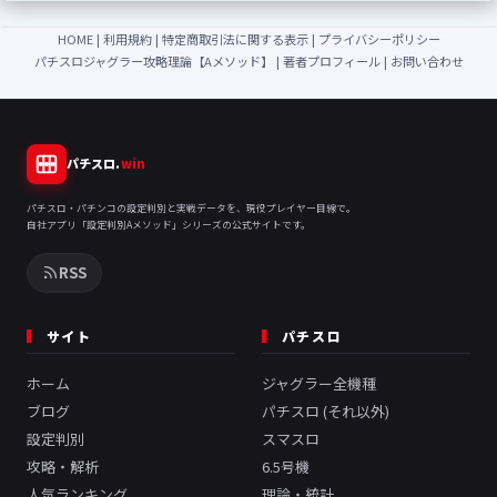
HOME
|
利用規約
|
特定商取引法に関する表示
|
プライバシーポリシー
パチスロジャグラー攻略理論【Aメソッド】
|
著者プロフィール
|
お問い合わせ
パチスロ.
win
パチスロ・パチンコの設定判別と実戦データを、現役プレイヤー目線で。
自社アプリ「設定判別Aメソッド」シリーズの公式サイトです。
RSS
サイト
パチスロ
ホーム
ジャグラー全機種
ブログ
パチスロ (それ以外)
設定判別
スマスロ
攻略・解析
6.5号機
人気ランキング
理論・統計