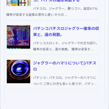
パチスロ、ジャグラー、勝つコツ。設定6でも
確率が収束する速度は意外と遅い からの ...
パチンコパチスロジャグラー確率の収
束と、運の発散。
パチンコスロット、ジャグラーでの立ち回り。
確率の収束と、運の発散。 確率は収束す ...
ジャグラーのハマリについて|パチス
ロ
パチンコ・パチスロ。ジャグラーのハマリに
ついて ご存じの方も多いと思うが、パチン ...