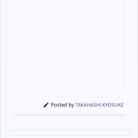
Posted by
TAKAHASHI KYOSUKE
