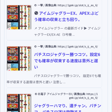
© 一撃 / 画像出典: https://1geki.jp/slot/s_ij_ex_6/
🧭
アイムジャグラーEX、APEX:ぶど
う確率の収束と立ち回り。
📌 アイムジャグラー の最新ガイド▶︎ アイムジ
ャグラーEX/EX-AE（5号機 ...
© 一撃 / 画像出典: https://1geki.jp/slot/s_ij_ex_6/
パチスロジャグラー勝つコツ。設定6
でも確率が収束する速度は意外と遅
い
パチスロジャグラーで勝つコツ。 設定6でも確
率が収束する速度は意外と遅い 注意し ...
© 北電子 アイムジャグラーEX / 画像出典: https://1
geki.jp/slot/s_ij_ex_6/
ジャグラーハマり、連チャン。パチン
コ、パチスロ運は発散する