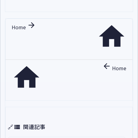


Home


Home
🔗
関連記事
