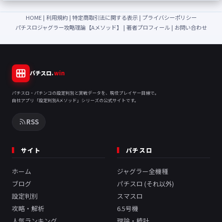
HOME
|
利用規約
|
特定商取引法に関する表示
|
プライバシーポリシー
パチスロジャグラー攻略理論【Aメソッド】
|
著者プロフィール
|
お問い合わせ
パチスロ.
win
パチスロ・パチンコの設定判別と実戦データを、現役プレイヤー目線で。
自社アプリ「設定判別Aメソッド」シリーズの公式サイトです。
RSS
サイト
パチスロ
ホーム
ジャグラー全機種
ブログ
パチスロ (それ以外)
設定判別
スマスロ
攻略・解析
6.5号機
人気ランキング
理論・統計