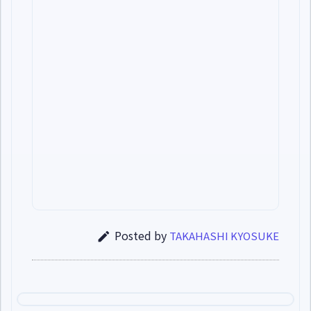
Posted by
TAKAHASHI KYOSUKE
