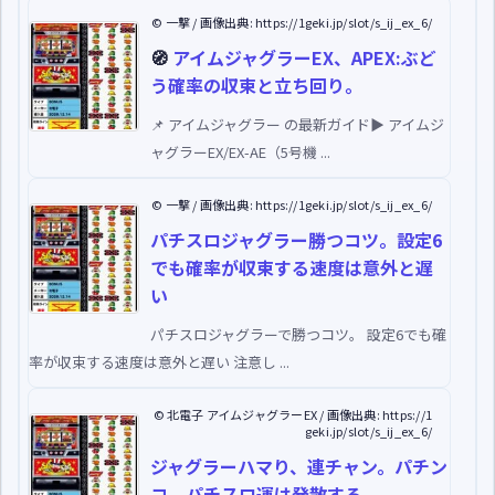
© 一撃 / 画像出典: https://1geki.jp/slot/s_ij_ex_6/
🧭
アイムジャグラーEX、APEX:ぶど
う確率の収束と立ち回り。
📌 アイムジャグラー の最新ガイド▶︎ アイムジ
ャグラーEX/EX-AE（5号機 ...
© 一撃 / 画像出典: https://1geki.jp/slot/s_ij_ex_6/
パチスロジャグラー勝つコツ。設定6
でも確率が収束する速度は意外と遅
い
パチスロジャグラーで勝つコツ。 設定6でも確
率が収束する速度は意外と遅い 注意し ...
© 北電子 アイムジャグラーEX / 画像出典: https://1
geki.jp/slot/s_ij_ex_6/
ジャグラーハマり、連チャン。パチン
コ、パチスロ運は発散する