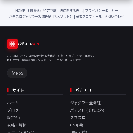
HOME
|
利用規約
|
特定商取引法に関する表示
|
プライバシーポリシー
パチスロジャグラー攻略理論【Aメソッド】
|
著者プロフィール
|
お問い合わせ
パチスロ.
win
パチスロ・パチンコの設定判別と実戦データを、現役プレイヤー目線で。
自社アプリ「設定判別Aメソッド」シリーズの公式サイトです。
RSS
サイト
パチスロ
ホーム
ジャグラー全機種
ブログ
パチスロ (それ以外)
設定判別
スマスロ
攻略・解析
6.5号機
人気ランキング
理論・統計