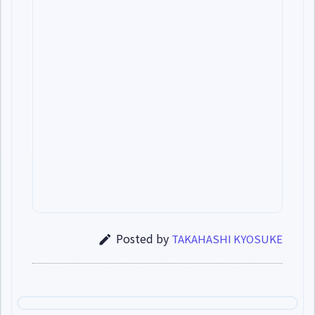
Posted by
TAKAHASHI KYOSUKE
