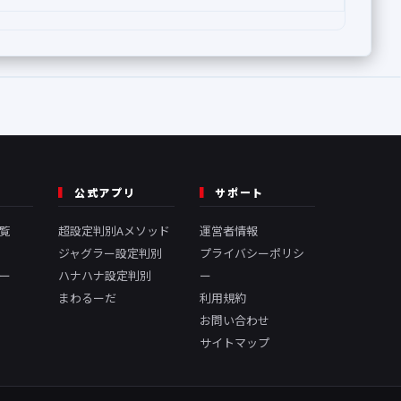
公式アプリ
サポート
覧
超設定判別Aメソッド
運営者情報
ジャグラー設定判別
プライバシーポリシ
ー
ハナハナ設定判別
ー
まわるーだ
利用規約
お問い合わせ
サイトマップ