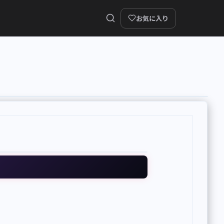
お気に入り