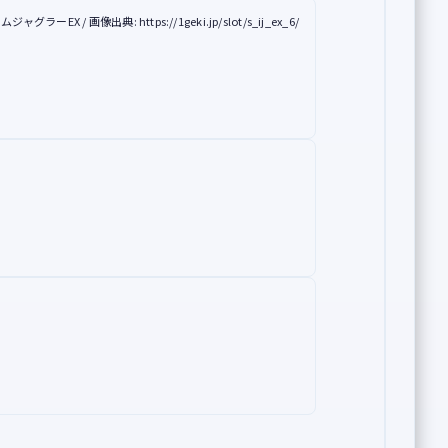
ャグラーEX / 画像出典: https://1geki.jp/slot/s_ij_ex_6/