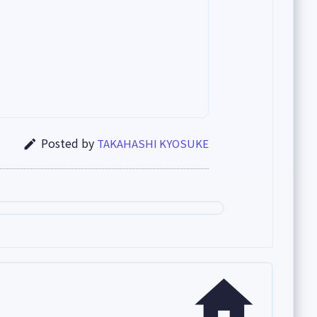
Posted by
TAKAHASHI KYOSUKE

