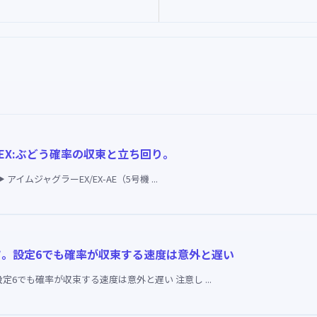
PEX:ぶどう確率の収束と立ち回り。
アイムジャグラーEX/EX-AE（5号機 ...
。設定6でも確率が収束する速度は意外と遅い
定6でも確率が収束する速度は意外と遅い 注意し ...