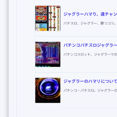
ジャグラーハマり、連チャ
パチスロ、ジャグラー、勝つコツ。設
パチンコパチスロジャグラ
パチンコスロット、ジャグラーでの立
ジャグラーのハマリについて
パチンコ・パチスロ。ジャグラーのハ