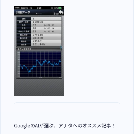
GoogleのAIが選ぶ、アナタへのオススメ記事！