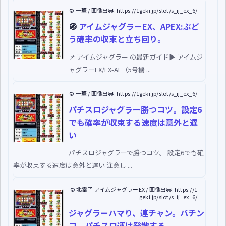
© 一撃 / 画像出典: https://1geki.jp/slot/s_ij_ex_6/
🧭
アイムジャグラーEX、APEX:ぶど
う確率の収束と立ち回り。
📌 アイムジャグラー の最新ガイド▶︎ アイムジ
ャグラーEX/EX-AE（5号機 ...
© 一撃 / 画像出典: https://1geki.jp/slot/s_ij_ex_6/
パチスロジャグラー勝つコツ。設定6
でも確率が収束する速度は意外と遅
い
パチスロジャグラーで勝つコツ。 設定6でも確
率が収束する速度は意外と遅い 注意し ...
© 北電子 アイムジャグラーEX / 画像出典: https://1
geki.jp/slot/s_ij_ex_6/
ジャグラーハマり、連チャン。パチン
コ、パチスロ運は発散する