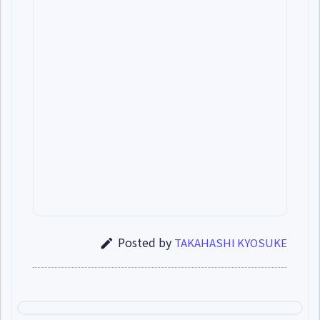
Posted by
TAKAHASHI KYOSUKE
