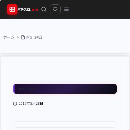
パチスロ.
win
ホーム
>
IMG_3491

IMG_3491
2017年5月28日
