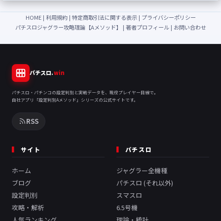
HOME
|
利用規約
|
特定商取引法に関する表示
|
プライバシーポリシー
パチスロジャグラー攻略理論【Aメソッド】
|
著者プロフィール
|
お問い合わせ
パチスロ.
win
パチスロ・パチンコの設定判別と実戦データを、現役プレイヤー目線で。
自社アプリ「設定判別Aメソッド」シリーズの公式サイトです。
RSS
サイト
パチスロ
ホーム
ジャグラー全機種
ブログ
パチスロ (それ以外)
設定判別
スマスロ
攻略・解析
6.5号機
人気ランキング
理論・統計